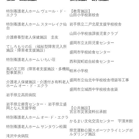
特別養護老人ホーム ヴェール・ド・
【教育施設】
エクラ
山田小学校新校舎
特別養護老人ホーム スターレイク仙
岩手県立二戸北星支援学校校舎
台
山田小学校放課後児童クラブ
介護療養型老人保健施設 圭友
盛岡市立太田児童センター
てしろもりの丘 （福祉型障害児入所
施設・障害者支援施設）
盛岡市学校給食センター
特別養護老人ホーム いちい荘
西和賀町総合給食センター
風の又三郎（障害者支援施設・多機能
軽米小学校
型事業所）
盛岡市立仙北中学校校舎増築等工事
介護老人保健施設・介護付き有料老人
ホーム オー・ド・エクラ
盛岡市立城西中学校校舎改築
岩手県立高田病院
岩手県立療育センター・ 岩手県立盛
岡となん支援学校
【公共施設】
宮古市災害資料伝承館
特別養護老人ホーム オー･ド・エクラ
かるまい文化交流センター 宇漢米館
特別養護老人ホーム サンタウン松園
県営運動公園スポーツクライミングボ
ルダリング施設
滝沢中央病院