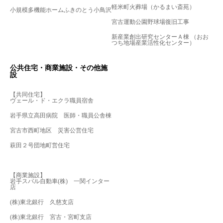
軽米町火葬場（かるまい斎苑）
小規模多機能ホームふきのとう小鳥沢
宮古運動公園野球場復旧工事
新産業創出研究センターＡ棟 （おお
つち地場産業活性化センター）
公共住宅・商業施設・その他施
設
【共同住宅】
ヴェール・ド・エクラ職員宿舎
岩手県立高田病院 医師・職員公舎棟
宮古市西町地区 災害公営住宅
萩田２号団地町営住宅
【商業施設】
岩手スバル自動車(株) 一関インター
店
(株)東北銀行 久慈支店
(株)東北銀行 宮古・宮町支店