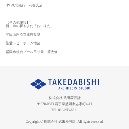
(株)東北銀行 花巻支店
【その他施設】
新・道の駅やまだ「おいすた」
開田山恩流寺庫裡改築
聖愛ベビーホーム増築
盛岡市総合プール吊り天井等改修
株式会社 武田菱設計
〒020-0883 岩手県盛岡市志家町4-11
TEL.019-653-6311
Copyright © 株式会社 武田菱設計. All rights reserved.