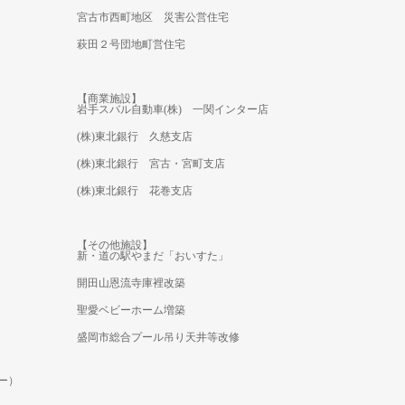
宮古市西町地区 災害公営住宅
萩田２号団地町営住宅
【商業施設】
岩手スバル自動車(株) 一関インター店
(株)東北銀行 久慈支店
(株)東北銀行 宮古・宮町支店
(株)東北銀行 花巻支店
【その他施設】
新・道の駅やまだ「おいすた」
開田山恩流寺庫裡改築
聖愛ベビーホーム増築
盛岡市総合プール吊り天井等改修
ー）