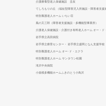
介護療養型老人保健施設 圭友
てしろもりの丘 （福祉型障害児入所施設・障害者支援
特別養護老人ホーム いちい荘
風の又三郎（障害者支援施設・多機能型事業所）
介護老人保健施設・介護付き有料老人ホーム オー・ド
岩手県立高田病院
岩手県立療育センター・ 岩手県立盛岡となん支援学校
特別養護老人ホーム オー･ド・エクラ
特別養護老人ホーム サンタウン松園
滝沢中央病院
小規模多機能ホームふきのとう小鳥沢