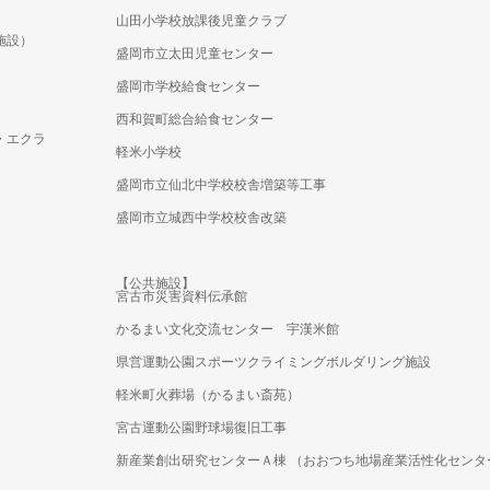
山田小学校放課後児童クラブ
施設）
盛岡市立太田児童センター
盛岡市学校給食センター
西和賀町総合給食センター
・エクラ
軽米小学校
盛岡市立仙北中学校校舎増築等工事
盛岡市立城西中学校校舎改築
【公共施設】
宮古市災害資料伝承館
かるまい文化交流センター 宇漢米館
県営運動公園スポーツクライミングボルダリング施設
軽米町火葬場（かるまい斎苑）
宮古運動公園野球場復旧工事
新産業創出研究センターＡ棟 （おおつち地場産業活性化センタ