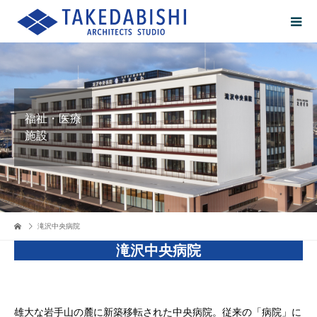
福祉・医療
施設
滝沢中央病院
滝沢中央病院
雄大な岩手山の麓に新築移転された中央病院。従来の「病院」に