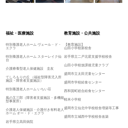
福祉・医療施設
教育施設・公共施設
特別養護老人ホーム ヴェール・ド・
【教育施設】
エクラ
山田小学校新校舎
特別養護老人ホーム スターレイク仙
岩手県立二戸北星支援学校校舎
台
山田小学校放課後児童クラブ
介護療養型老人保健施設 圭友
盛岡市立太田児童センター
てしろもりの丘 （福祉型障害児入所
施設・障害者支援施設）
盛岡市学校給食センター
特別養護老人ホーム いちい荘
西和賀町総合給食センター
風の又三郎（障害者支援施設・多機能
軽米小学校
型事業所）
盛岡市立仙北中学校校舎増築等工事
介護老人保健施設・介護付き有料老人
ホーム オー・ド・エクラ
盛岡市立城西中学校校舎改築
岩手県立高田病院