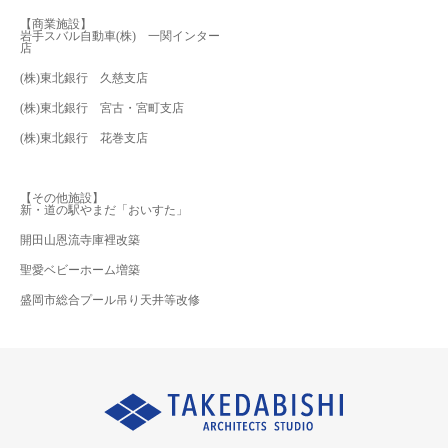
【商業施設】
岩手スバル自動車(株) 一関インター
店
(株)東北銀行 久慈支店
(株)東北銀行 宮古・宮町支店
(株)東北銀行 花巻支店
【その他施設】
新・道の駅やまだ「おいすた」
開田山恩流寺庫裡改築
聖愛ベビーホーム増築
盛岡市総合プール吊り天井等改修