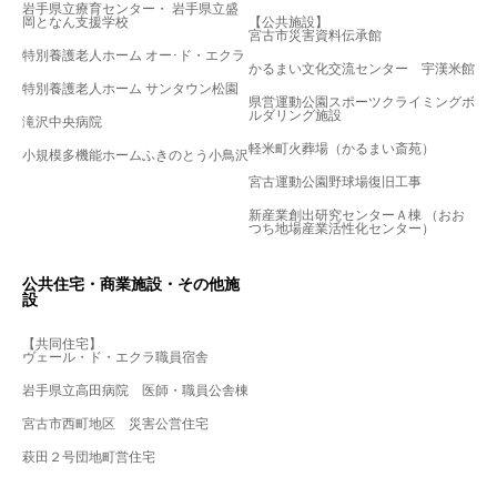
岩手県立療育センター・ 岩手県立盛
岡となん支援学校
【公共施設】
宮古市災害資料伝承館
特別養護老人ホーム オー･ド・エクラ
かるまい文化交流センター 宇漢米館
特別養護老人ホーム サンタウン松園
県営運動公園スポーツクライミングボ
ルダリング施設
滝沢中央病院
軽米町火葬場（かるまい斎苑）
小規模多機能ホームふきのとう小鳥沢
宮古運動公園野球場復旧工事
新産業創出研究センターＡ棟 （おお
つち地場産業活性化センター）
公共住宅・商業施設・その他施
設
【共同住宅】
ヴェール・ド・エクラ職員宿舎
岩手県立高田病院 医師・職員公舎棟
宮古市西町地区 災害公営住宅
萩田２号団地町営住宅