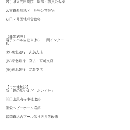
岩手県立高田病院 医師・職員公舎棟
宮古市西町地区 災害公営住宅
萩田２号団地町営住宅
【商業施設】
岩手スバル自動車(株) 一関インター
店
(株)東北銀行 久慈支店
(株)東北銀行 宮古・宮町支店
(株)東北銀行 花巻支店
【その他施設】
新・道の駅やまだ「おいすた」
開田山恩流寺庫裡改築
聖愛ベビーホーム増築
盛岡市総合プール吊り天井等改修