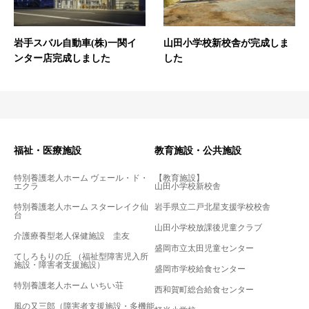
岩手スバル自動車(株)一関イ
山田小学校新校舎が完成しま
ンター店完成しました
した
福祉・医療施設
教育施設・公共施設
特別養護老人ホーム ヴェール・ド・
【教育施設】
エクラ
山田小学校新校舎
特別養護老人ホーム スターレイク仙
岩手県立二戸北星支援学校校舎
台
山田小学校放課後児童クラブ
介護療養型老人保健施設 圭友
盛岡市立太田児童センター
てしろもりの丘 （福祉型障害児入所
施設・障害者支援施設）
盛岡市学校給食センター
特別養護老人ホーム いちい荘
西和賀町総合給食センター
風の又三郎（障害者支援施設・多機能