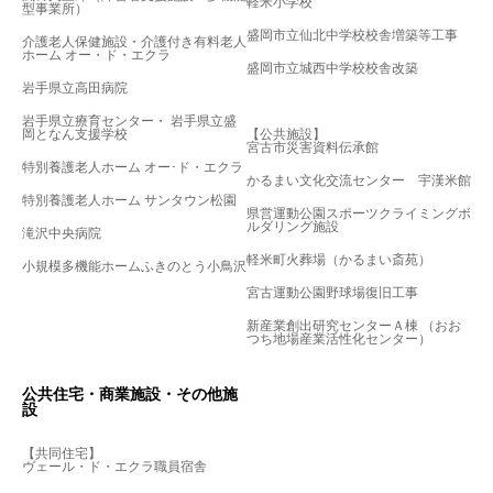
軽米小学校
型事業所）
盛岡市立仙北中学校校舎増築等工事
介護老人保健施設・介護付き有料老人
ホーム オー・ド・エクラ
盛岡市立城西中学校校舎改築
岩手県立高田病院
岩手県立療育センター・ 岩手県立盛
岡となん支援学校
【公共施設】
宮古市災害資料伝承館
特別養護老人ホーム オー･ド・エクラ
かるまい文化交流センター 宇漢米館
特別養護老人ホーム サンタウン松園
県営運動公園スポーツクライミングボ
ルダリング施設
滝沢中央病院
軽米町火葬場（かるまい斎苑）
小規模多機能ホームふきのとう小鳥沢
宮古運動公園野球場復旧工事
新産業創出研究センターＡ棟 （おお
つち地場産業活性化センター）
公共住宅・商業施設・その他施
設
【共同住宅】
ヴェール・ド・エクラ職員宿舎